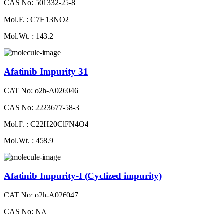
CAS No: 501332-25-8
Mol.F. : C7H13NO2
Mol.Wt. : 143.2
Afatinib Impurity 31
CAT No: o2h-A026046
CAS No: 2223677-58-3
Mol.F. : C22H20ClFN4O4
Mol.Wt. : 458.9
Afatinib Impurity-I (Cyclized impurity)
CAT No: o2h-A026047
CAS No: NA