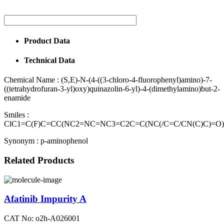
Product Data
Technical Data
Chemical Name :
(S,E)-N-(4-((3-chloro-4-fluorophenyl)amino)-7-
((tetrahydrofuran-3-yl)oxy)quinazolin-6-yl)-4-(dimethylamino)but-2-
enamide
Smiles :
ClC1=C(F)C=CC(NC2=NC=NC3=C2C=C(NC(/C=C/CN(C)C)=O
Synonym :
p-aminophenol
Related Products
Afatinib Impurity A
CAT No: o2h-A026001