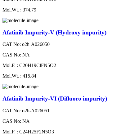
Mol.Wt. : 374.79
Afatinib Impurity-V (Hydroxy impurity)
CAT No: o2h-A026050
CAS No: NA
Mol.F. : C20H19ClFN5O2
Mol.Wt. : 415.84
Afatinib Impurity-VI (Difluoro impurity)
CAT No: o2h-A026051
CAS No: NA
Mol.F. : C24H25F2N5O3