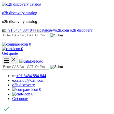
Skip
to
o2h discovery catalog
content
o2h discovery catalog
m:
+91 8484 884 844
e:
catalog@o2h.com
o2h discovery
0
0
Get quote
m:
+91 8484 884 844
e:
catalog@o2h.com
o2h discovery
0
0
Get quote