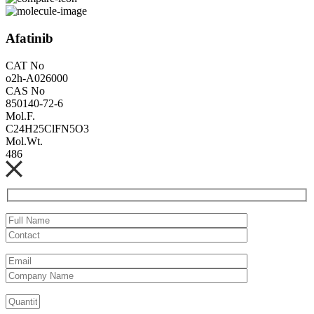
Afatinib
CAT No
o2h-A026000
CAS No
850140-72-6
Mol.F.
C24H25ClFN5O3
Mol.Wt.
486