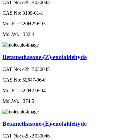
CAT No: o2h-B030044
CAS No: 3109-01-1
Mol.F. : C20H25FO3
Mol.Wt. : 332.4
Betamethasone-​(Z)​-​enolaldehyde
CAT No: o2h-B030045
CAS No: 52647-06-0
Mol.F. : C22H27FO4
Mol.Wt. : 374.5
Betamethasone-​(E)​-​enolaldehyde
CAT No: o2h-B030046