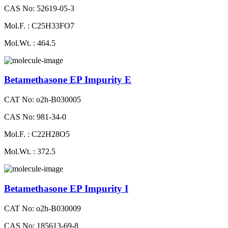
CAS No: 52619-05-3
Mol.F. : C25H33FO7
Mol.Wt. : 464.5
Betamethasone EP Impurity E
CAT No: o2h-B030005
CAS No: 981-34-0
Mol.F. : C22H28O5
Mol.Wt. : 372.5
Betamethasone EP Impurity I
CAT No: o2h-B030009
CAS No: 185613-69-8