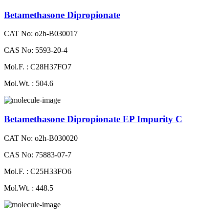
Betamethasone Dipropionate
CAT No: o2h-B030017
CAS No: 5593-20-4
Mol.F. : C28H37FO7
Mol.Wt. : 504.6
Betamethasone Dipropionate EP Impurity C
CAT No: o2h-B030020
CAS No: 75883-07-7
Mol.F. : C25H33FO6
Mol.Wt. : 448.5