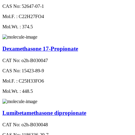
CAS No: 52647-07-1
Mol.F. : C22H27FO4
Mol.Wt. : 374.5
Dexamethasone 17-Propionate
CAT No: o2h-B030047
CAS No: 15423-89-9
Mol.F. : C25H33FO6
Mol.Wt. : 448.5
Lumibetamethasone dipropionate
CAT No: o2h-B030048
CAS No: 1186336-29-7