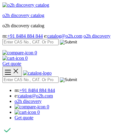
Skip
to
o2h discovery catalog
content
o2h discovery catalog
m:
+91 8484 884 844
e:
catalog@o2h.com
o2h discovery
0
0
Get quote
m:
+91 8484 884 844
e:
catalog@o2h.com
o2h discovery
0
0
Get quote