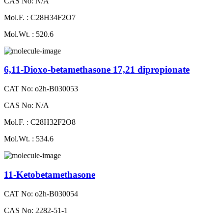
CAS No: N/A
Mol.F. : C28H34F2O7
Mol.Wt. : 520.6
6,11-Dioxo-betamethasone 17,21 dipropionate
CAT No: o2h-B030053
CAS No: N/A
Mol.F. : C28H32F2O8
Mol.Wt. : 534.6
11-Ketobetamethasone
CAT No: o2h-B030054
CAS No: 2282-51-1