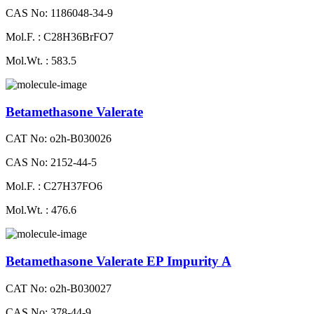
CAS No: 1186048-34-9
Mol.F. : C28H36BrFO7
Mol.Wt. : 583.5
Betamethasone Valerate
CAT No: o2h-B030026
CAS No: 2152-44-5
Mol.F. : C27H37FO6
Mol.Wt. : 476.6
Betamethasone Valerate EP Impurity A
CAT No: o2h-B030027
CAS No: 378-44-9