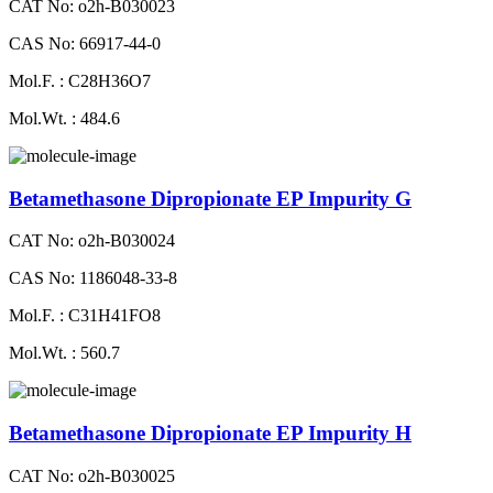
CAT No: o2h-B030023
CAS No: 66917-44-0
Mol.F. : C28H36O7
Mol.Wt. : 484.6
Betamethasone Dipropionate EP Impurity G
CAT No: o2h-B030024
CAS No: 1186048-33-8
Mol.F. : C31H41FO8
Mol.Wt. : 560.7
Betamethasone Dipropionate EP Impurity H
CAT No: o2h-B030025