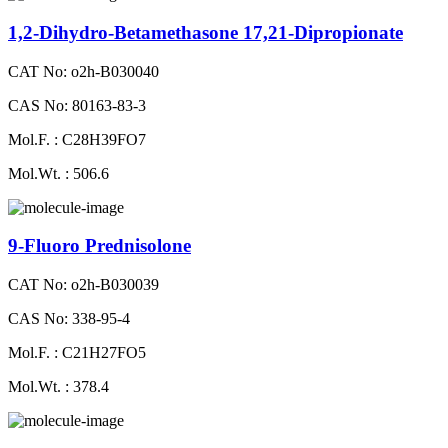
1,2-Dihydro-Betamethasone 17,21-Dipropionate
CAT No: o2h-B030040
CAS No: 80163-83-3
Mol.F. : C28H39FO7
Mol.Wt. : 506.6
9-Fluoro Prednisolone
CAT No: o2h-B030039
CAS No: 338-95-4
Mol.F. : C21H27FO5
Mol.Wt. : 378.4