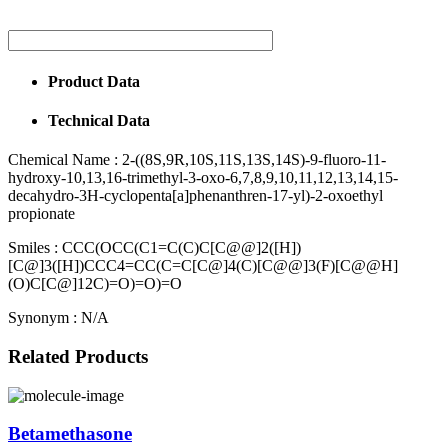
Product Data
Technical Data
Chemical Name :
2-((8S,9R,10S,11S,13S,14S)-9-fluoro-11-
hydroxy-10,13,16-trimethyl-3-oxo-6,7,8,9,10,11,12,13,14,15-
decahydro-3H-cyclopenta[a]phenanthren-17-yl)-2-oxoethyl
propionate
Smiles :
CCC(OCC(C1=C(C)C[C@@]2([H])
[C@]3([H])CCC4=CC(C=C[C@]4(C)[C@@]3(F)[C@@H]
(O)C[C@]12C)=O)=O)=O
Synonym :
N/A
Related Products
Betamethasone