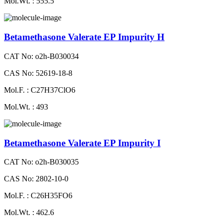
Mol.Wt. : 555.5
Betamethasone Valerate EP Impurity H
CAT No: o2h-B030034
CAS No: 52619-18-8
Mol.F. : C27H37ClO6
Mol.Wt. : 493
Betamethasone Valerate EP Impurity I
CAT No: o2h-B030035
CAS No: 2802-10-0
Mol.F. : C26H35FO6
Mol.Wt. : 462.6