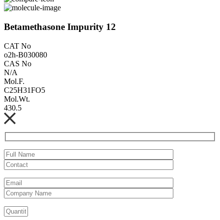
Betamethasone Impurity 12
CAT No
o2h-B030080
CAS No
N/A
Mol.F.
C25H31FO5
Mol.Wt.
430.5