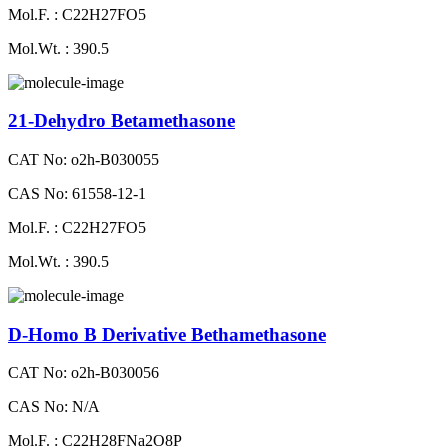
Mol.F. : C22H27FO5
Mol.Wt. : 390.5
21-Dehydro Betamethasone
CAT No: o2h-B030055
CAS No: 61558-12-1
Mol.F. : C22H27FO5
Mol.Wt. : 390.5
D-Homo B Derivative Bethamethasone
CAT No: o2h-B030056
CAS No: N/A
Mol.F. : C22H28FNa2O8P