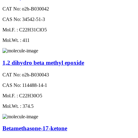
CAT No: o2h-B030042
CAS No: 34542-51-3
Mol.F. : C22H31ClO5
Mol.Wt. : 411
1,2 dihydro beta methyl epoxide
CAT No: o2h-B030043
CAS No: 114488-14-1
Mol.F. : C22H30O5
Mol.Wt. : 374.5
Betamethasone-​17-​ketone