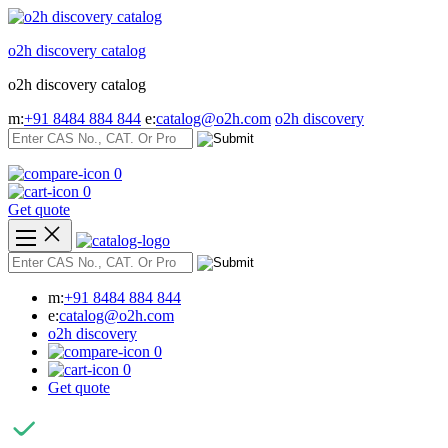
Skip
to
o2h discovery catalog
content
o2h discovery catalog
m:
+91 8484 884 844
e:
catalog@o2h.com
o2h discovery
0
0
Get quote
m:
+91 8484 884 844
e:
catalog@o2h.com
o2h discovery
0
0
Get quote