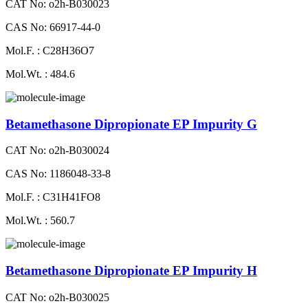
CAT No: o2h-B030023
CAS No: 66917-44-0
Mol.F. : C28H36O7
Mol.Wt. : 484.6
Betamethasone Dipropionate EP Impurity G
CAT No: o2h-B030024
CAS No: 1186048-33-8
Mol.F. : C31H41FO8
Mol.Wt. : 560.7
Betamethasone Dipropionate EP Impurity H
CAT No: o2h-B030025