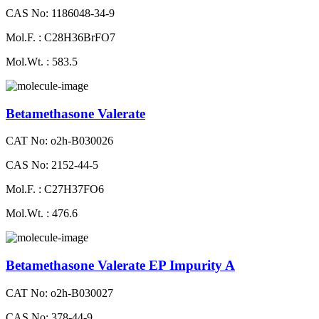
CAS No: 1186048-34-9
Mol.F. : C28H36BrFO7
Mol.Wt. : 583.5
Betamethasone Valerate
CAT No: o2h-B030026
CAS No: 2152-44-5
Mol.F. : C27H37FO6
Mol.Wt. : 476.6
Betamethasone Valerate EP Impurity A
CAT No: o2h-B030027
CAS No: 378-44-9