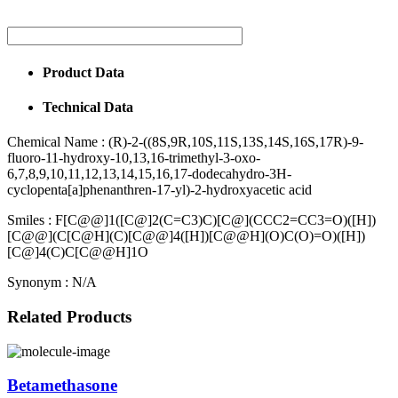
Product Data
Technical Data
Chemical Name :
(R)-2-((8S,9R,10S,11S,13S,14S,16S,17R)-9-
fluoro-11-hydroxy-10,13,16-trimethyl-3-oxo-
6,7,8,9,10,11,12,13,14,15,16,17-dodecahydro-3H-
cyclopenta[a]phenanthren-17-yl)-2-hydroxyacetic acid
Smiles :
F[C@@]1([C@]2(C=C3)C)[C@](CCC2=CC3=O)([H])
[C@@](C[C@H](C)[C@@]4([H])[C@@H](O)C(O)=O)([H])
[C@]4(C)C[C@@H]1O
Synonym :
N/A
Related Products
Betamethasone