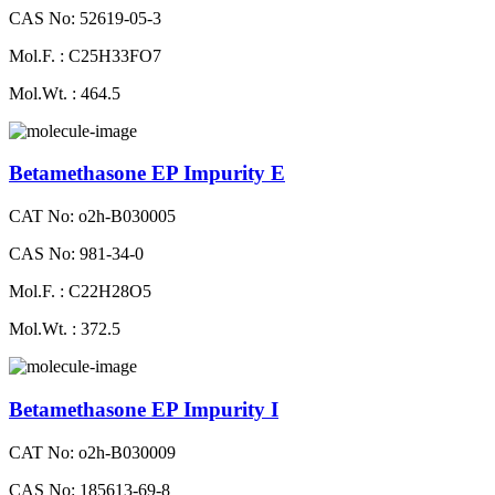
CAS No: 52619-05-3
Mol.F. : C25H33FO7
Mol.Wt. : 464.5
Betamethasone EP Impurity E
CAT No: o2h-B030005
CAS No: 981-34-0
Mol.F. : C22H28O5
Mol.Wt. : 372.5
Betamethasone EP Impurity I
CAT No: o2h-B030009
CAS No: 185613-69-8