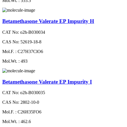
Mol.Wt. : 555.5
Betamethasone Valerate EP Impurity H
CAT No: o2h-B030034
CAS No: 52619-18-8
Mol.F. : C27H37ClO6
Mol.Wt. : 493
Betamethasone Valerate EP Impurity I
CAT No: o2h-B030035
CAS No: 2802-10-0
Mol.F. : C26H35FO6
Mol.Wt. : 462.6