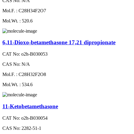
CAS No: N/A
Mol.F. : C28H34F2O7
Mol.Wt. : 520.6
6,11-Dioxo-betamethasone 17,21 dipropionate
CAT No: o2h-B030053
CAS No: N/A
Mol.F. : C28H32F2O8
Mol.Wt. : 534.6
11-Ketobetamethasone
CAT No: o2h-B030054
CAS No: 2282-51-1