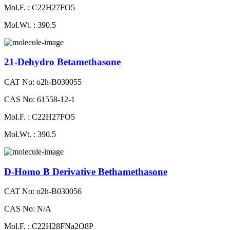
Mol.F. : C22H27FO5
Mol.Wt. : 390.5
21-Dehydro Betamethasone
CAT No: o2h-B030055
CAS No: 61558-12-1
Mol.F. : C22H27FO5
Mol.Wt. : 390.5
D-Homo B Derivative Bethamethasone
CAT No: o2h-B030056
CAS No: N/A
Mol.F. : C22H28FNa2O8P