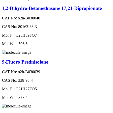
1,2-Dihydro-Betamethasone 17,21-Dipropionate
CAT No: o2h-B030040
CAS No: 80163-83-3
Mol.F. : C28H39FO7
Mol.Wt. : 506.6
9-Fluoro Prednisolone
CAT No: o2h-B030039
CAS No: 338-95-4
Mol.F. : C21H27FO5
Mol.Wt. : 378.4