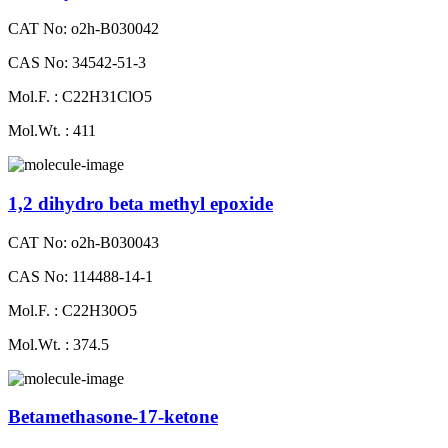
CAT No: o2h-B030042
CAS No: 34542-51-3
Mol.F. : C22H31ClO5
Mol.Wt. : 411
1,2 dihydro beta methyl epoxide
CAT No: o2h-B030043
CAS No: 114488-14-1
Mol.F. : C22H30O5
Mol.Wt. : 374.5
Betamethasone-​17-​ketone