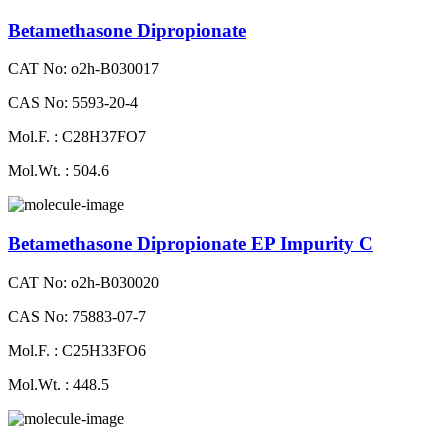
Betamethasone Dipropionate
CAT No: o2h-B030017
CAS No: 5593-20-4
Mol.F. : C28H37FO7
Mol.Wt. : 504.6
Betamethasone Dipropionate EP Impurity C
CAT No: o2h-B030020
CAS No: 75883-07-7
Mol.F. : C25H33FO6
Mol.Wt. : 448.5