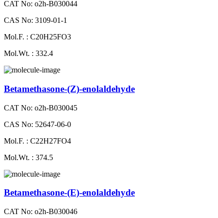
CAT No: o2h-B030044
CAS No: 3109-01-1
Mol.F. : C20H25FO3
Mol.Wt. : 332.4
Betamethasone-​(Z)​-​enolaldehyde
CAT No: o2h-B030045
CAS No: 52647-06-0
Mol.F. : C22H27FO4
Mol.Wt. : 374.5
Betamethasone-​(E)​-​enolaldehyde
CAT No: o2h-B030046