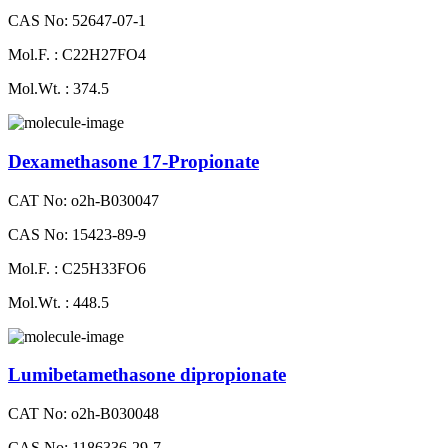
CAS No: 52647-07-1
Mol.F. : C22H27FO4
Mol.Wt. : 374.5
Dexamethasone 17-Propionate
CAT No: o2h-B030047
CAS No: 15423-89-9
Mol.F. : C25H33FO6
Mol.Wt. : 448.5
Lumibetamethasone dipropionate
CAT No: o2h-B030048
CAS No: 1186336-29-7