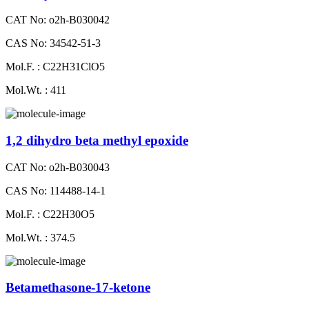
CAT No: o2h-B030042
CAS No: 34542-51-3
Mol.F. : C22H31ClO5
Mol.Wt. : 411
1,2 dihydro beta methyl epoxide
CAT No: o2h-B030043
CAS No: 114488-14-1
Mol.F. : C22H30O5
Mol.Wt. : 374.5
Betamethasone-​17-​ketone