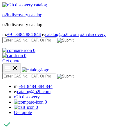
Skip
to
o2h discovery catalog
content
o2h discovery catalog
m:
+91 8484 884 844
e:
catalog@o2h.com
o2h discovery
0
0
Get quote
m:
+91 8484 884 844
e:
catalog@o2h.com
o2h discovery
0
0
Get quote