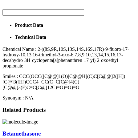
Product Data
Technical Data
Chemical Name :
2-((8S,9R,10S,13S,14S,16S,17R)-9-fluoro-17-
hydroxy-10,13,16-trimethyl-3-oxo-6,7,8,9,10,13,14,15,16,17-
decahydro-3H-cyclopenta[a]phenanthren-17-yl)-2-oxoethyl
propionate
Smiles :
CCC(OCC([C@@]1(O)[C@@H](C)C[C@@]2([H])
[C@]3([H])CCC4=CC(C=C[C@]4(C)
[C@@]3(F)C=C[C@]12C)=O)=O)=O
Synonym :
N/A
Related Products
Betamethasone