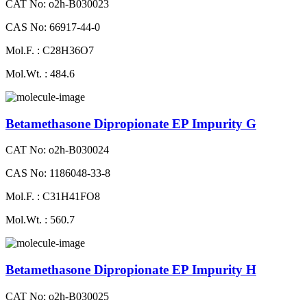
CAT No: o2h-B030023
CAS No: 66917-44-0
Mol.F. : C28H36O7
Mol.Wt. : 484.6
Betamethasone Dipropionate EP Impurity G
CAT No: o2h-B030024
CAS No: 1186048-33-8
Mol.F. : C31H41FO8
Mol.Wt. : 560.7
Betamethasone Dipropionate EP Impurity H
CAT No: o2h-B030025