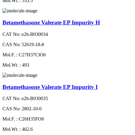
Mol.Wt. : 555.5
Betamethasone Valerate EP Impurity H
CAT No: o2h-B030034
CAS No: 52619-18-8
Mol.F. : C27H37ClO6
Mol.Wt. : 493
Betamethasone Valerate EP Impurity I
CAT No: o2h-B030035
CAS No: 2802-10-0
Mol.F. : C26H35FO6
Mol.Wt. : 462.6