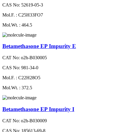
CAS No: 52619-05-3
Mol.F. : C25H33FO7
Mol.Wt. : 464.5
Betamethasone EP Impurity E
CAT No: o2h-B030005
CAS No: 981-34-0
Mol.F. : C22H28O5
Mol.Wt. : 372.5
Betamethasone EP Impurity I
CAT No: o2h-B030009
CAS No: 185613-69-8