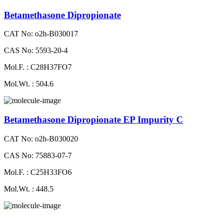
Betamethasone Dipropionate
CAT No: o2h-B030017
CAS No: 5593-20-4
Mol.F. : C28H37FO7
Mol.Wt. : 504.6
Betamethasone Dipropionate EP Impurity C
CAT No: o2h-B030020
CAS No: 75883-07-7
Mol.F. : C25H33FO6
Mol.Wt. : 448.5