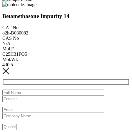
Betamethasone Impurity 14
CAT No
o2h-B030082
CAS No
N/A
Mol.F.
C25H31FO5
Mol.Wt.
430.5