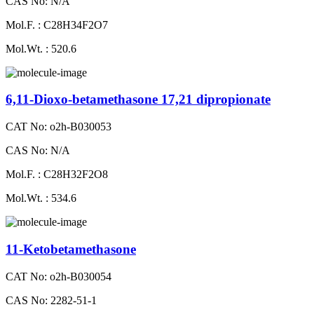
CAS No: N/A
Mol.F. : C28H34F2O7
Mol.Wt. : 520.6
6,11-Dioxo-betamethasone 17,21 dipropionate
CAT No: o2h-B030053
CAS No: N/A
Mol.F. : C28H32F2O8
Mol.Wt. : 534.6
11-Ketobetamethasone
CAT No: o2h-B030054
CAS No: 2282-51-1