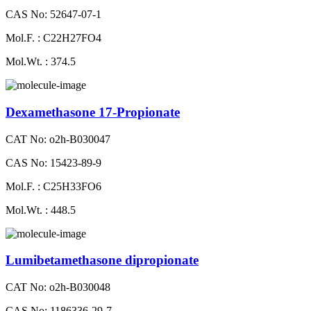
CAS No: 52647-07-1
Mol.F. : C22H27FO4
Mol.Wt. : 374.5
Dexamethasone 17-Propionate
CAT No: o2h-B030047
CAS No: 15423-89-9
Mol.F. : C25H33FO6
Mol.Wt. : 448.5
Lumibetamethasone dipropionate
CAT No: o2h-B030048
CAS No: 1186336-29-7