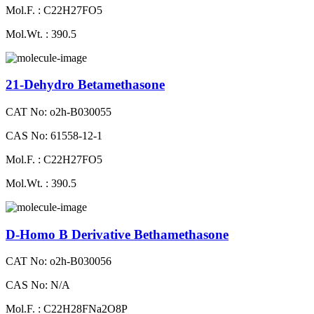
Mol.F. : C22H27FO5
Mol.Wt. : 390.5
21-Dehydro Betamethasone
CAT No: o2h-B030055
CAS No: 61558-12-1
Mol.F. : C22H27FO5
Mol.Wt. : 390.5
D-Homo B Derivative Bethamethasone
CAT No: o2h-B030056
CAS No: N/A
Mol.F. : C22H28FNa2O8P