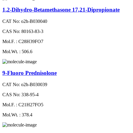
1,2-Dihydro-Betamethasone 17,21-Dipropionate
CAT No: o2h-B030040
CAS No: 80163-83-3
Mol.F. : C28H39FO7
Mol.Wt. : 506.6
9-Fluoro Prednisolone
CAT No: o2h-B030039
CAS No: 338-95-4
Mol.F. : C21H27FO5
Mol.Wt. : 378.4