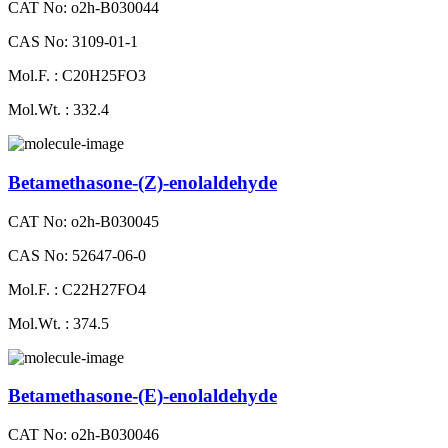
CAT No: o2h-B030044
CAS No: 3109-01-1
Mol.F. : C20H25FO3
Mol.Wt. : 332.4
Betamethasone-​(Z)​-​enolaldehyde
CAT No: o2h-B030045
CAS No: 52647-06-0
Mol.F. : C22H27FO4
Mol.Wt. : 374.5
Betamethasone-​(E)​-​enolaldehyde
CAT No: o2h-B030046