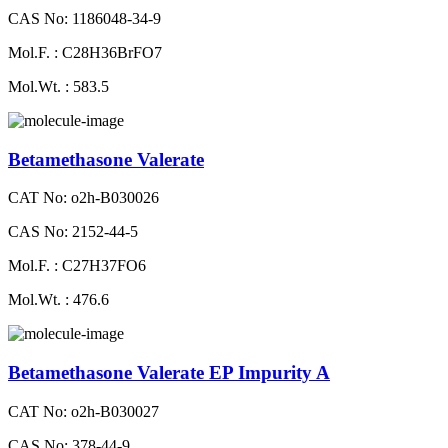
CAS No: 1186048-34-9
Mol.F. : C28H36BrFO7
Mol.Wt. : 583.5
Betamethasone Valerate
CAT No: o2h-B030026
CAS No: 2152-44-5
Mol.F. : C27H37FO6
Mol.Wt. : 476.6
Betamethasone Valerate EP Impurity A
CAT No: o2h-B030027
CAS No: 378-44-9