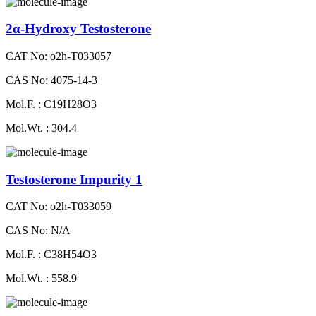
2α-Hydroxy Testosterone
CAT No: o2h-T033057
CAS No: 4075-14-3
Mol.F. : C19H28O3
Mol.Wt. : 304.4
Testosterone Impurity 1
CAT No: o2h-T033059
CAS No: N/A
Mol.F. : C38H54O3
Mol.Wt. : 558.9