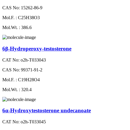
CAS No: 15262-86-9
Mol.F. : C25H38O3
Mol.Wt. : 386.6
6β-Hydroperoxy-testosterone
CAT No: o2h-T033043
CAS No: 99371-91-2
Mol.F. : C19H28O4
Mol.Wt. : 320.4
6α-Hydroxytestosterone undecanoate
CAT No: o2h-T033045