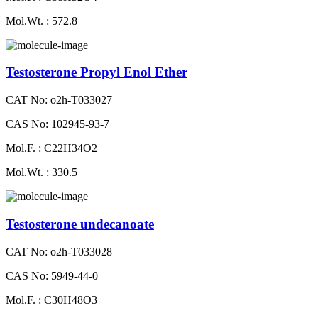
Mol.Wt. : 572.8
Testosterone Propyl Enol Ether
CAT No: o2h-T033027
CAS No: 102945-93-7
Mol.F. : C22H34O2
Mol.Wt. : 330.5
Testosterone undecanoate
CAT No: o2h-T033028
CAS No: 5949-44-0
Mol.F. : C30H48O3