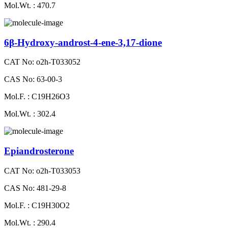
Mol.Wt. : 470.7
6β-Hydroxy-androst-4-ene-3,17-dione
CAT No: o2h-T033052
CAS No: 63-00-3
Mol.F. : C19H26O3
Mol.Wt. : 302.4
Epiandrosterone
CAT No: o2h-T033053
CAS No: 481-29-8
Mol.F. : C19H30O2
Mol.Wt. : 290.4