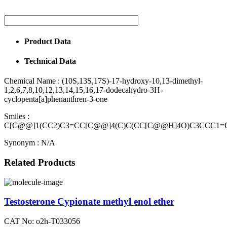
Product Data
Technical Data
Chemical Name :
(10S,13S,17S)-17-hydroxy-10,13-dimethyl-
1,2,6,7,8,10,12,13,14,15,16,17-dodecahydro-3H-
cyclopenta[a]phenanthren-3-one
Smiles :
C[C@@]1(CC2)C3=CC[C@@]4(C)C(CC[C@@H]4O)C3CCC1=
Synonym :
N/A
Related Products
Testosterone Cypionate methyl enol ether
CAT No: o2h-T033056