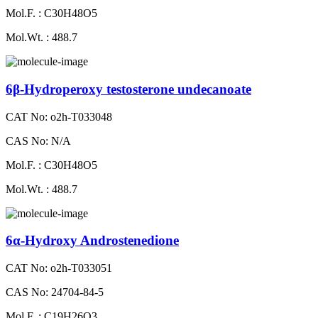
Mol.F. : C30H48O5
Mol.Wt. : 488.7
6β-Hydroperoxy testosterone undecanoate
CAT No: o2h-T033048
CAS No: N/A
Mol.F. : C30H48O5
Mol.Wt. : 488.7
6α-Hydroxy Androstenedione
CAT No: o2h-T033051
CAS No: 24704-84-5
Mol.F. : C19H26O3