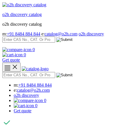
Skip
to
o2h discovery catalog
content
o2h discovery catalog
m:
+91 8484 884 844
e:
catalog@o2h.com
o2h discovery
0
0
Get quote
m:
+91 8484 884 844
e:
catalog@o2h.com
o2h discovery
0
0
Get quote