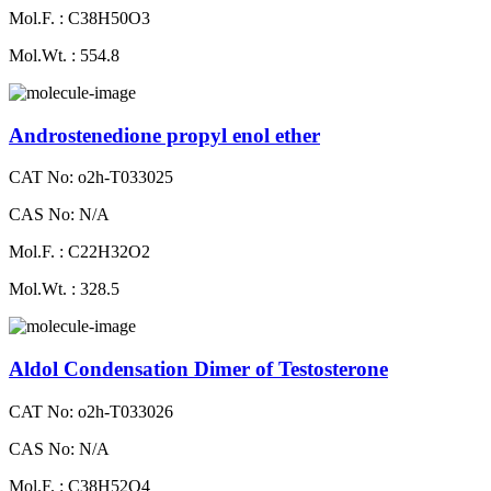
Mol.F. : C38H50O3
Mol.Wt. : 554.8
Androstenedione propyl enol ether
CAT No: o2h-T033025
CAS No: N/A
Mol.F. : C22H32O2
Mol.Wt. : 328.5
Aldol Condensation Dimer of Testosterone
CAT No: o2h-T033026
CAS No: N/A
Mol.F. : C38H52O4