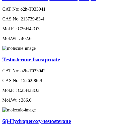
CAT No: o2h-T033041
CAS No: 213739-83-4
Mol.F. : C26H42O3
Mol.Wt. : 402.6
Testosterone Isocaproate
CAT No: o2h-T033042
CAS No: 15262-86-9
Mol.F. : C25H38O3
Mol.Wt. : 386.6
6β-Hydroperoxy-testosterone