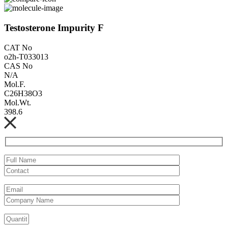
Testosterone Impurity F
CAT No
o2h-T033013
CAS No
N/A
Mol.F.
C26H38O3
Mol.Wt.
398.6