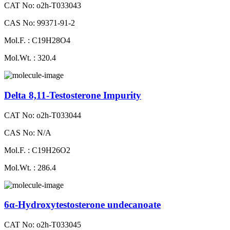
CAT No: o2h-T033043
CAS No: 99371-91-2
Mol.F. : C19H28O4
Mol.Wt. : 320.4
Delta 8,11-Testosterone Impurity
CAT No: o2h-T033044
CAS No: N/A
Mol.F. : C19H26O2
Mol.Wt. : 286.4
6α-Hydroxytestosterone undecanoate
CAT No: o2h-T033045