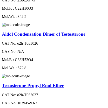
CAS No: 25862-97-9
Mol.F. : C22H30O3
Mol.Wt. : 342.5
Aldol Condensation Dimer of Testosterone
CAT No: o2h-T033026
CAS No: N/A
Mol.F. : C38H52O4
Mol.Wt. : 572.8
Testosterone Propyl Enol Ether
CAT No: o2h-T033027
CAS No: 102945-93-7