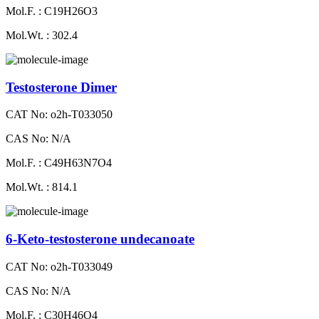
Mol.F. : C19H26O3
Mol.Wt. : 302.4
Testosterone Dimer
CAT No: o2h-T033050
CAS No: N/A
Mol.F. : C49H63N7O4
Mol.Wt. : 814.1
6-Keto-testosterone undecanoate
CAT No: o2h-T033049
CAS No: N/A
Mol.F. : C30H46O4