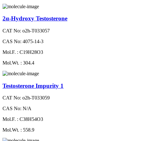
2α-Hydroxy Testosterone
CAT No: o2h-T033057
CAS No: 4075-14-3
Mol.F. : C19H28O3
Mol.Wt. : 304.4
Testosterone Impurity 1
CAT No: o2h-T033059
CAS No: N/A
Mol.F. : C38H54O3
Mol.Wt. : 558.9