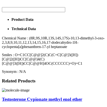
Product Data
Technical Data
Chemical Name :
(8R,9S,10R,13S,14S,17S)-10,13-dimethyl-3-oxo-
2,3,8,9,10,11,12,13,14,15,16,17-dodecahydro-1H-
cyclopenta[a]phenanthren-17-yl heptanoate
Smiles :
O=C1CC[C@@]2(C)C(C=C[C@]3([H])
[C@]2([H])CC[C@@]4(C)
[C@@]3([H])CC[C@@H]4OC(CCCCCC)=O)=C1
Synonym :
N/A
Related Products
Testosterone Cypionate methyl enol ether