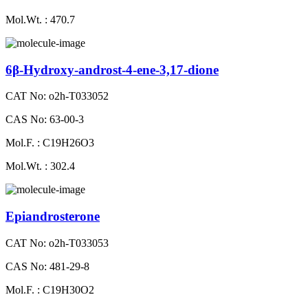
Mol.Wt. : 470.7
6β-Hydroxy-androst-4-ene-3,17-dione
CAT No: o2h-T033052
CAS No: 63-00-3
Mol.F. : C19H26O3
Mol.Wt. : 302.4
Epiandrosterone
CAT No: o2h-T033053
CAS No: 481-29-8
Mol.F. : C19H30O2