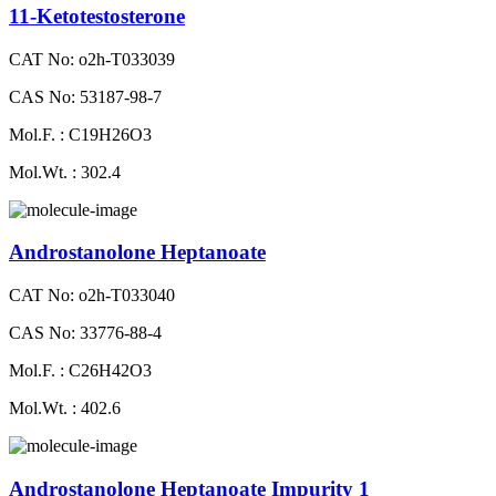
11-Ketotestosterone
CAT No: o2h-T033039
CAS No: 53187-98-7
Mol.F. : C19H26O3
Mol.Wt. : 302.4
Androstanolone Heptanoate
CAT No: o2h-T033040
CAS No: 33776-88-4
Mol.F. : C26H42O3
Mol.Wt. : 402.6
Androstanolone Heptanoate Impurity 1