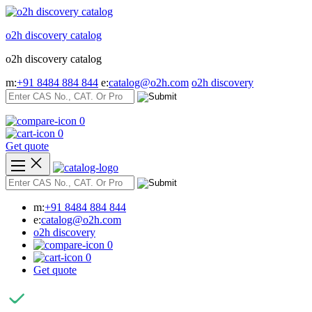
Skip
to
o2h discovery catalog
content
o2h discovery catalog
m:
+91 8484 884 844
e:
catalog@o2h.com
o2h discovery
0
0
Get quote
m:
+91 8484 884 844
e:
catalog@o2h.com
o2h discovery
0
0
Get quote