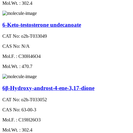
Mol.Wt. : 302.4
6-Keto-testosterone undecanoate
CAT No: o2h-T033049
CAS No: N/A
Mol.F. : C30H46O4
Mol.Wt. : 470.7
6β-Hydroxy-androst-4-ene-3,17-dione
CAT No: o2h-T033052
CAS No: 63-00-3
Mol.F. : C19H26O3
Mol.Wt. : 302.4