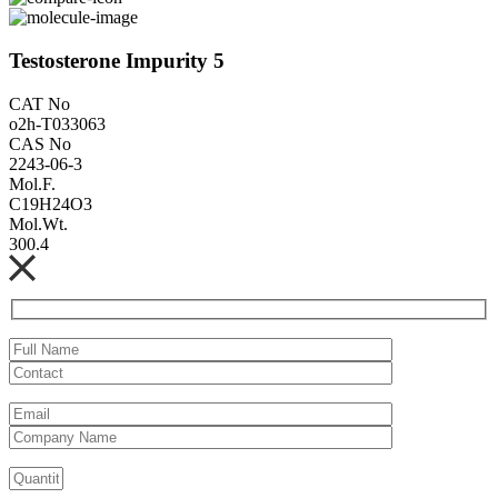
Testosterone Impurity 5
CAT No
o2h-T033063
CAS No
2243-06-3
Mol.F.
C19H24O3
Mol.Wt.
300.4