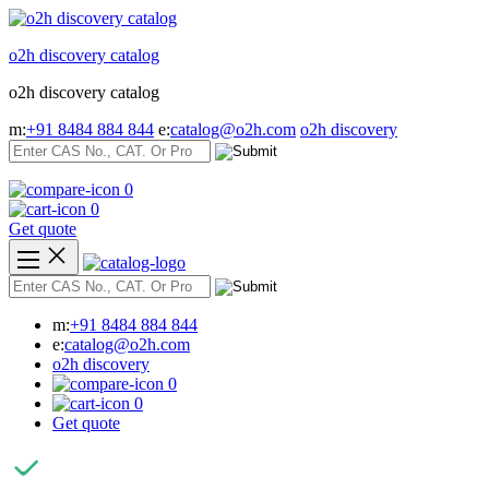
Skip
to
o2h discovery catalog
content
o2h discovery catalog
m:
+91 8484 884 844
e:
catalog@o2h.com
o2h discovery
0
0
Get quote
m:
+91 8484 884 844
e:
catalog@o2h.com
o2h discovery
0
0
Get quote