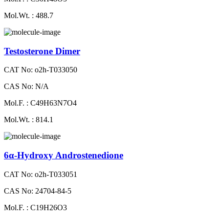
Mol.Wt. : 488.7
Testosterone Dimer
CAT No: o2h-T033050
CAS No: N/A
Mol.F. : C49H63N7O4
Mol.Wt. : 814.1
6α-Hydroxy Androstenedione
CAT No: o2h-T033051
CAS No: 24704-84-5
Mol.F. : C19H26O3