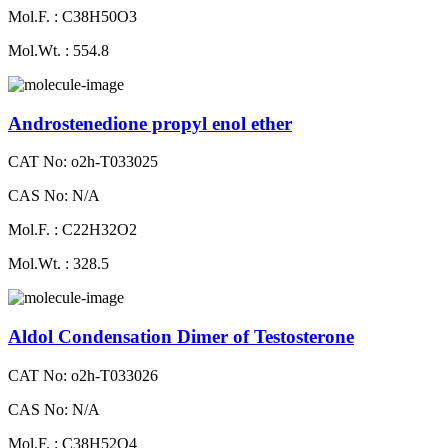
Mol.F. : C38H50O3
Mol.Wt. : 554.8
Androstenedione propyl enol ether
CAT No: o2h-T033025
CAS No: N/A
Mol.F. : C22H32O2
Mol.Wt. : 328.5
Aldol Condensation Dimer of Testosterone
CAT No: o2h-T033026
CAS No: N/A
Mol.F. : C38H52O4