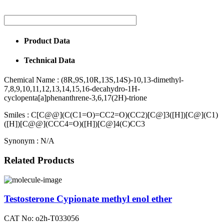
Product Data
Technical Data
Chemical Name :
(8R,9S,10R,13S,14S)-10,13-dimethyl-
7,8,9,10,11,12,13,14,15,16-decahydro-1H-
cyclopenta[a]phenanthrene-3,6,17(2H)-trione
Smiles :
C[C@@](C(C1=O)=CC2=O)(CC2)[C@]3([H])[C@](C1)
([H])[C@@](CCC4=O)([H])[C@]4(C)CC3
Synonym :
N/A
Related Products
Testosterone Cypionate methyl enol ether
CAT No: o2h-T033056