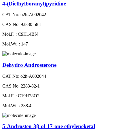
4-(Diethylboranyl)​pyridine
CAT No: o2h-A002042
CAS No: 93830-58-1
Mol.F. : C9H14BN
Mol.Wt. : 147
Dehydro Androsterone
CAT No: o2h-A002044
CAS No: 2283-82-1
Mol.F. : C19H28O2
Mol.Wt. : 288.4
5-Androsten-3β-ol-17-one ethyleneketal