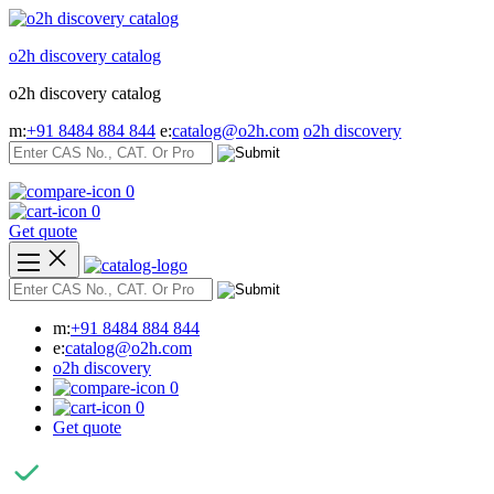
Skip
to
o2h discovery catalog
content
o2h discovery catalog
m:
+91 8484 884 844
e:
catalog@o2h.com
o2h discovery
0
0
Get quote
m:
+91 8484 884 844
e:
catalog@o2h.com
o2h discovery
0
0
Get quote