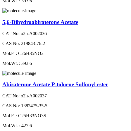
Mol.Wt. : 393.6
5,6-Dihydroabiraterone Acetate
CAT No: o2h-A002036
CAS No: 219843-76-2
Mol.F. : C26H35NO2
Mol.Wt. : 393.6
Abiraterone Acetate P-toluene Sulfonyl ester
CAT No: o2h-A002037
CAS No: 1382475-35-5
Mol.F. : C25H33NO3S
Mol.Wt. : 427.6