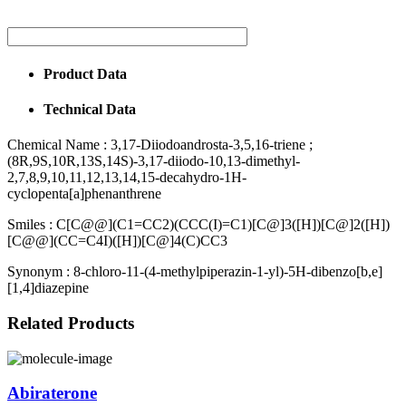
Product Data
Technical Data
Chemical Name :
3,17-Diiodoandrosta-3,5,16-triene ;
(8R,9S,10R,13S,14S)-3,17-diiodo-10,13-dimethyl-
2,7,8,9,10,11,12,13,14,15-decahydro-1H-
cyclopenta[a]phenanthrene
Smiles :
C[C@@](C1=CC2)(CCC(I)=C1)[C@]3([H])[C@]2([H])
[C@@](CC=C4I)([H])[C@]4(C)CC3
Synonym :
8-chloro-11-(4-methylpiperazin-1-yl)-5H-dibenzo[b,e]
[1,4]diazepine
Related Products
Abiraterone