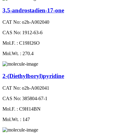
3,5-androstadien-17-one
CAT No: o2h-A002040
CAS No: 1912-63-6
Mol.F. : C19H26O
Mol.Wt. : 270.4
2-​(Diethylboryl)pyridine
CAT No: o2h-A002041
CAS No: 385804-67-1
Mol.F. : C9H14BN
Mol.Wt. : 147