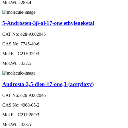
Mol.Wt. : 288.4
5-Androsten-3β-ol-17-one ethyleneketal
CAT No: o2h-A002045
CAS No: 7745-40-6
Mol.F. : C21H32O3
Mol.Wt. : 332.5
Androsta-3,5-dien-17-one,3-(acetyloxy)
CAT No: o2h-A002046
CAS No: 4968-05-2
Mol.F. : C21H28O3
Mol.Wt. : 328.5