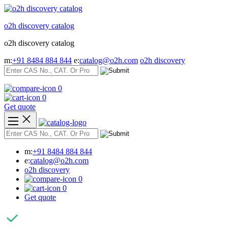
Skip
to
o2h discovery catalog
content
o2h discovery catalog
m:
+91 8484 884 844
e:
catalog@o2h.com
o2h discovery
0
0
Get quote
m:
+91 8484 884 844
e:
catalog@o2h.com
o2h discovery
0
0
Get quote