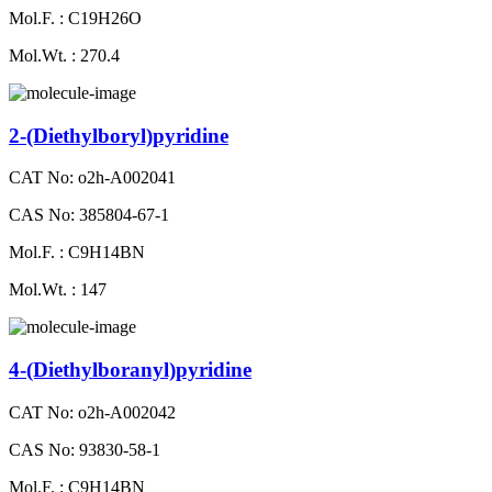
Mol.F. : C19H26O
Mol.Wt. : 270.4
2-​(Diethylboryl)pyridine
CAT No: o2h-A002041
CAS No: 385804-67-1
Mol.F. : C9H14BN
Mol.Wt. : 147
4-(Diethylboranyl)​pyridine
CAT No: o2h-A002042
CAS No: 93830-58-1
Mol.F. : C9H14BN