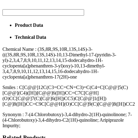
Product Data
Technical Data
Chemical Name :
(3S,8R,9S,10R,13S,14S)-3-
(((3S,8R,9S,10R,13S,14S)-10,13-Dimethyl-17-(pyridin-3-
yl)-2,3,4,7,8,9,10,11,12,13,14,15-dodecahydro-1H-
cyclopenta[a]phenanthren-3-yl)oxy)-10,13-dimethyl-
3,4,7,8,9,10,11,12,13,14,15,16-dodecahydro-1H-
cyclopenta[a]phenanthren-17(2H)-one
Smiles :
C[C@@]12C(C3=CC=CN=C3)=C(C4=C[C@@]5(C)
[C@@](C4)([H])[C@@]6([H])CC=C7C[C@H]
(O)CC[C@@]7(C)[C@]6([H])CC5)C[C@@]1([H])
[C@]8([H])CC=C9C[C@@H](O)CC[C@]9(C)[C@@]8([H])CC2
Synonym :
7-(4-Chlorobutoxy)-3,4-dihydro-2(1H)-quinolinone; 7-
(4-Chlorobutoxy)-3,4-dihydro-C2(1H)-quinoline; Aripiprazole
Impurity;
Related Products