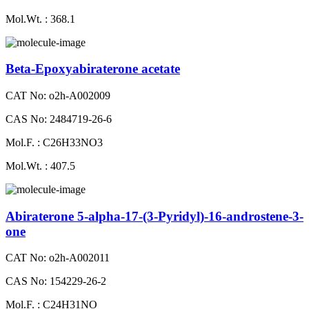
Mol.Wt. : 368.1
Beta-Epoxyabiraterone acetate
CAT No: o2h-A002009
CAS No: 2484719-26-6
Mol.F. : C26H33NO3
Mol.Wt. : 407.5
Abiraterone 5-alpha-17-(3-Pyridyl)-16-androstene-3-
one
CAT No: o2h-A002011
CAS No: 154229-26-2
Mol.F. : C24H31NO