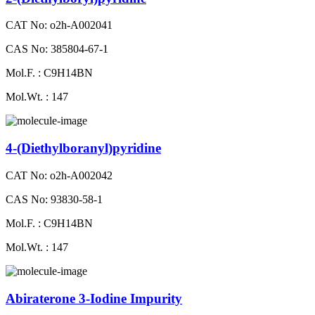
CAT No: o2h-A002041
CAS No: 385804-67-1
Mol.F. : C9H14BN
Mol.Wt. : 147
4-(Diethylboranyl)​pyridine
CAT No: o2h-A002042
CAS No: 93830-58-1
Mol.F. : C9H14BN
Mol.Wt. : 147
Abiraterone 3-Iodine Impurity