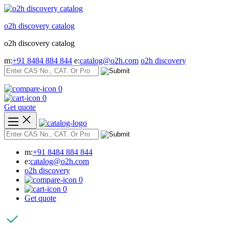
Skip
to
o2h discovery catalog
content
o2h discovery catalog
m:
+91 8484 884 844
e:
catalog@o2h.com
o2h discovery
0
0
Get quote
m:
+91 8484 884 844
e:
catalog@o2h.com
o2h discovery
0
0
Get quote