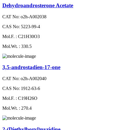
Dehydroandrosterone Acetate
CAT No: o2h-A002038
CAS No: 5223-99-4
Mol.F. : C21H30O3
Mol.Wt. : 330.5
3,5-androstadien-17-one
CAT No: o2h-A002040
CAS No: 1912-63-6
Mol.F. : C19H26O
Mol.Wt. : 270.4
2-​(Diethylboryl)pyridine