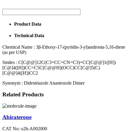
Product Data
Technical Data
Chemical Name :
3β-Ethoxy-17-(pyridin-3-yl)androsta-5,16-diene
(as per USP)
Smiles :
C[C@@]12C(C3=CC=CN=C3)=CC[C@@]1([H])
[C@]4([H])CC=C5C[C@@H](OCC)CC[C@]5(C)
[C@@]4([H])CC2
Synonym :
Didestriazole Anastrozole Dimer
Related Products
Abiraterone
CAT No: o2h-A002000