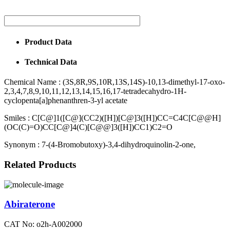
Product Data
Technical Data
Chemical Name :
(3S,8R,9S,10R,13S,14S)-10,13-dimethyl-17-oxo-
2,3,4,7,8,9,10,11,12,13,14,15,16,17-tetradecahydro-1H-
cyclopenta[a]phenanthren-3-yl acetate
Smiles :
C[C@]1([C@](CC2)([H])[C@]3([H])CC=C4C[C@@H]
(OC(C)=O)CC[C@]4(C)[C@@]3([H])CC1)C2=O
Synonym :
7-(4-Bromobutoxy)-3,4-dihydroquinolin-2-one,
Related Products
Abiraterone
CAT No: o2h-A002000