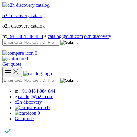
Skip
to
o2h discovery catalog
content
o2h discovery catalog
m:
+91 8484 884 844
e:
catalog@o2h.com
o2h discovery
0
0
Get quote
m:
+91 8484 884 844
e:
catalog@o2h.com
o2h discovery
0
0
Get quote