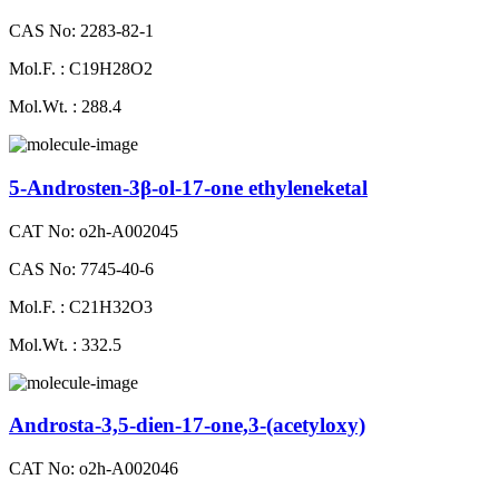
CAS No: 2283-82-1
Mol.F. : C19H28O2
Mol.Wt. : 288.4
5-Androsten-3β-ol-17-one ethyleneketal
CAT No: o2h-A002045
CAS No: 7745-40-6
Mol.F. : C21H32O3
Mol.Wt. : 332.5
Androsta-3,5-dien-17-one,3-(acetyloxy)
CAT No: o2h-A002046