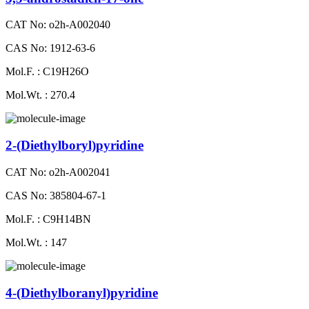
CAT No: o2h-A002040
CAS No: 1912-63-6
Mol.F. : C19H26O
Mol.Wt. : 270.4
2-​(Diethylboryl)pyridine
CAT No: o2h-A002041
CAS No: 385804-67-1
Mol.F. : C9H14BN
Mol.Wt. : 147
4-(Diethylboranyl)​pyridine