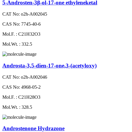
5-Androsten-3β-ol-17-one ethyleneketal
CAT No: o2h-A002045
CAS No: 7745-40-6
Mol.F. : C21H32O3
Mol.Wt. : 332.5
Androsta-3,5-dien-17-one,3-(acetyloxy)
CAT No: o2h-A002046
CAS No: 4968-05-2
Mol.F. : C21H28O3
Mol.Wt. : 328.5
Androstenone Hydrazone