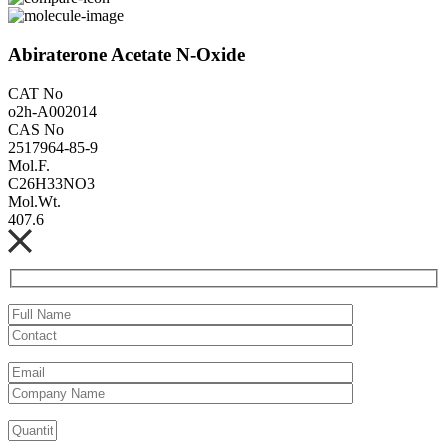
Abiraterone Acetate N-Oxide
CAT No
o2h-A002014
CAS No
2517964-85-9
Mol.F.
C26H33NO3
Mol.Wt.
407.6