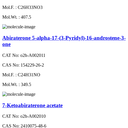
Mol.F. : C26H33NO3
Mol.Wt. : 407.5
Abiraterone 5-alpha-17-(3-Pyridyl)-16-androstene-3-
one
CAT No: o2h-A002011
CAS No: 154229-26-2
Mol.F. : C24H31NO
Mol.Wt. : 349.5
7-Ketoabiraterone acetate
CAT No: o2h-A002010
CAS No: 2410075-48-6