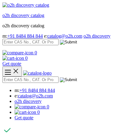
Skip
to
o2h discovery catalog
content
o2h discovery catalog
m:
+91 8484 884 844
e:
catalog@o2h.com
o2h discovery
0
0
Get quote
m:
+91 8484 884 844
e:
catalog@o2h.com
o2h discovery
0
0
Get quote