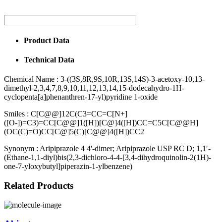
Product Data
Technical Data
Chemical Name :
3-((3S,8R,9S,10R,13S,14S)-3-acetoxy-10,13-
dimethyl-2,3,4,7,8,9,10,11,12,13,14,15-dodecahydro-1H-
cyclopenta[a]phenanthren-17-yl)pyridine 1-oxide
Smiles :
C[C@@]12C(C3=CC=C[N+]
([O-])=C3)=CC[C@@]1([H])[C@]4([H])CC=C5C[C@@H]
(OC(C)=O)CC[C@]5(C)[C@@]4([H])CC2
Synonym :
Aripiprazole 4 4'-dimer; Aripiprazole USP RC D; 1,1′-
(Ethane-1,1-diyl)bis(2,3-dichloro-4-4-[3,4-dihydroquinolin-2(1H)-
one-7-yloxybutyl]piperazin-1-ylbenzene)
Related Products