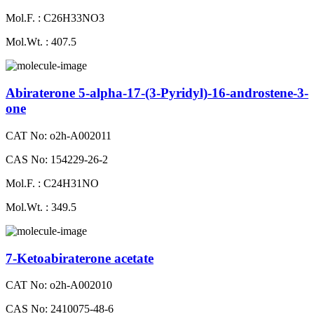
Mol.F. : C26H33NO3
Mol.Wt. : 407.5
Abiraterone 5-alpha-17-(3-Pyridyl)-16-androstene-3-
one
CAT No: o2h-A002011
CAS No: 154229-26-2
Mol.F. : C24H31NO
Mol.Wt. : 349.5
7-Ketoabiraterone acetate
CAT No: o2h-A002010
CAS No: 2410075-48-6