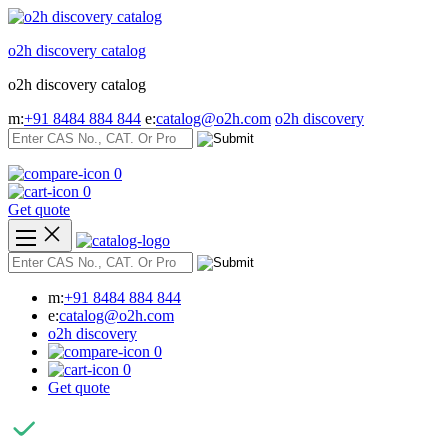
Skip
to
o2h discovery catalog
content
o2h discovery catalog
m:
+91 8484 884 844
e:
catalog@o2h.com
o2h discovery
0
0
Get quote
m:
+91 8484 884 844
e:
catalog@o2h.com
o2h discovery
0
0
Get quote