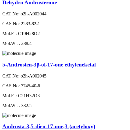
Dehydro Androsterone
CAT No: o2h-A002044
CAS No: 2283-82-1
Mol.F. : C19H28O2
Mol.Wt. : 288.4
5-Androsten-3β-ol-17-one ethyleneketal
CAT No: o2h-A002045
CAS No: 7745-40-6
Mol.F. : C21H32O3
Mol.Wt. : 332.5
Androsta-3,5-dien-17-one,3-(acetyloxy)