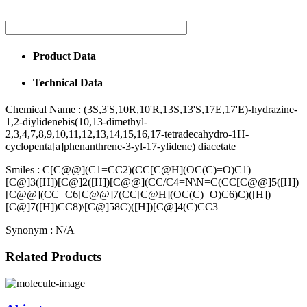
Product Data
Technical Data
Chemical Name :
(3S,3'S,10R,10'R,13S,13'S,17E,17'E)-hydrazine-
1,2-diylidenebis(10,13-dimethyl-
2,3,4,7,8,9,10,11,12,13,14,15,16,17-tetradecahydro-1H-
cyclopenta[a]phenanthrene-3-yl-17-ylidene) diacetate
Smiles :
C[C@@](C1=CC2)(CC[C@H](OC(C)=O)C1)
[C@]3([H])[C@]2([H])[C@@](CC/C4=N\N=C(CC[C@@]5([H])
[C@@](CC=C6[C@@]7(CC[C@H](OC(C)=O)C6)C)([H])
[C@]7([H])CC8)\[C@]58C)([H])[C@]4(C)CC3
Synonym :
N/A
Related Products