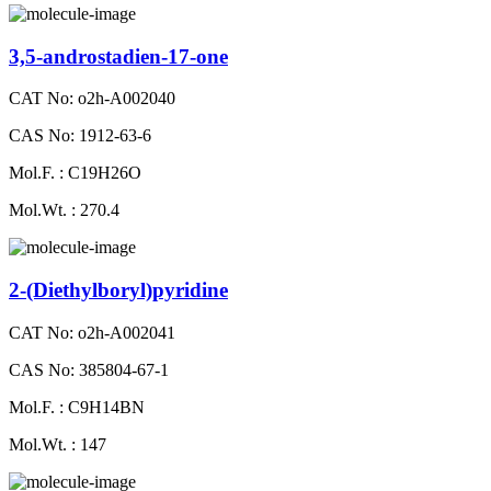
3,5-androstadien-17-one
CAT No: o2h-A002040
CAS No: 1912-63-6
Mol.F. : C19H26O
Mol.Wt. : 270.4
2-​(Diethylboryl)pyridine
CAT No: o2h-A002041
CAS No: 385804-67-1
Mol.F. : C9H14BN
Mol.Wt. : 147