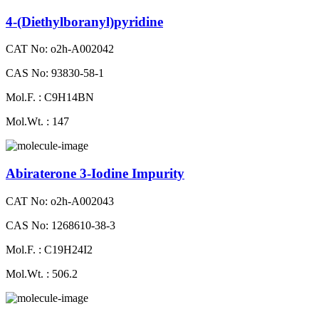
4-(Diethylboranyl)​pyridine
CAT No: o2h-A002042
CAS No: 93830-58-1
Mol.F. : C9H14BN
Mol.Wt. : 147
Abiraterone 3-Iodine Impurity
CAT No: o2h-A002043
CAS No: 1268610-38-3
Mol.F. : C19H24I2
Mol.Wt. : 506.2