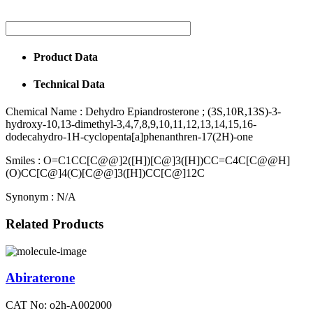
Product Data
Technical Data
Chemical Name :
Dehydro Epiandrosterone ; (3S,10R,13S)-3-
hydroxy-10,13-dimethyl-3,4,7,8,9,10,11,12,13,14,15,16-
dodecahydro-1H-cyclopenta[a]phenanthren-17(2H)-one
Smiles :
O=C1CC[C@@]2([H])[C@]3([H])CC=C4C[C@@H]
(O)CC[C@]4(C)[C@@]3([H])CC[C@]12C
Synonym :
N/A
Related Products
Abiraterone
CAT No: o2h-A002000