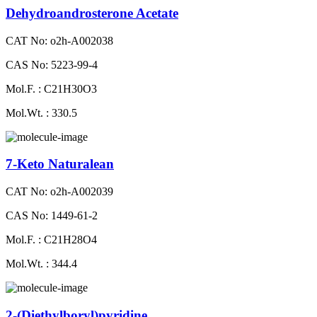
Dehydroandrosterone Acetate
CAT No: o2h-A002038
CAS No: 5223-99-4
Mol.F. : C21H30O3
Mol.Wt. : 330.5
7-Keto Naturalean
CAT No: o2h-A002039
CAS No: 1449-61-2
Mol.F. : C21H28O4
Mol.Wt. : 344.4
2-​(Diethylboryl)pyridine