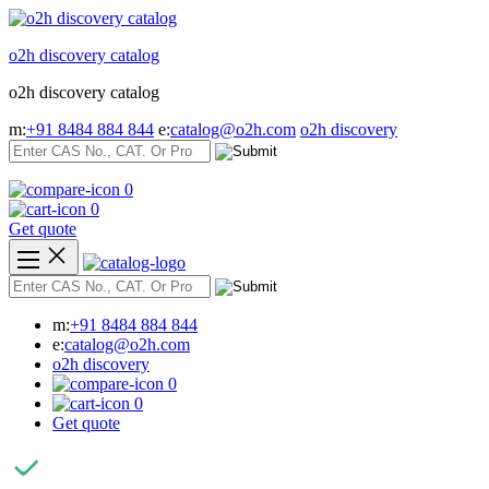
Skip
to
o2h discovery catalog
content
o2h discovery catalog
m:
+91 8484 884 844
e:
catalog@o2h.com
o2h discovery
0
0
Get quote
m:
+91 8484 884 844
e:
catalog@o2h.com
o2h discovery
0
0
Get quote