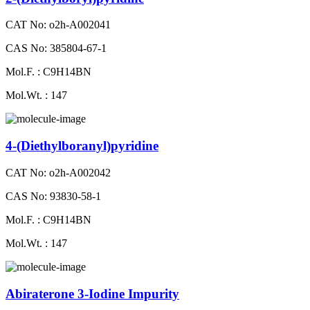
CAT No: o2h-A002041
CAS No: 385804-67-1
Mol.F. : C9H14BN
Mol.Wt. : 147
4-(Diethylboranyl)​pyridine
CAT No: o2h-A002042
CAS No: 93830-58-1
Mol.F. : C9H14BN
Mol.Wt. : 147
Abiraterone 3-Iodine Impurity