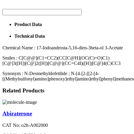
Product Data
Technical Data
Chemical Name :
17-Iodoandrosta-5,16-dien-3beta-ol 3-Acetate
Smiles :
C[C@@](C1=CC2)(CC[C@H](OC(C)=O)C1)
[C@]3([H])[C@]2([H])[C@@](CC=C4I)([H])[C@]4(C)CC3
Synonym :
N-Desmethyldofetilide ; N-[4-[2-[[2-[4-
[(Methylsulfonyl)amino]phenoxy]ethyl]amino]ethyl]phenyl]methane
Related Products
Abiraterone
CAT No: o2h-A002000