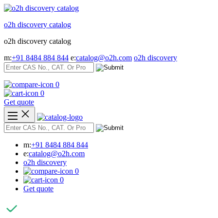
Skip
to
o2h discovery catalog
content
o2h discovery catalog
m:
+91 8484 884 844
e:
catalog@o2h.com
o2h discovery
0
0
Get quote
m:
+91 8484 884 844
e:
catalog@o2h.com
o2h discovery
0
0
Get quote