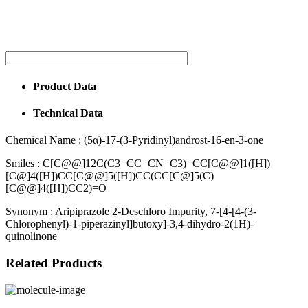
Product Data
Technical Data
Chemical Name :
(5α)-17-(3-Pyridinyl)androst-16-en-3-one
Smiles :
C[C@@]12C(C3=CC=CN=C3)=CC[C@@]1([H])
[C@]4([H])CC[C@@]5([H])CC(CC[C@]5(C)
[C@@]4([H])CC2)=O
Synonym :
Aripiprazole 2-Deschloro Impurity, 7-[4-[4-(3-
Chlorophenyl)-1-piperazinyl]butoxy]-3,4-dihydro-2(1H)-
quinolinone
Related Products