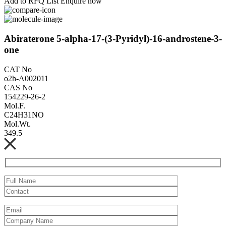
Add to RFQ List
Enquire now
Abiraterone 5-alpha-17-(3-Pyridyl)-16-androstene-3-
one
CAT No
o2h-A002011
CAS No
154229-26-2
Mol.F.
C24H31NO
Mol.Wt.
349.5