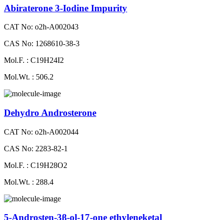
Abiraterone 3-Iodine Impurity
CAT No: o2h-A002043
CAS No: 1268610-38-3
Mol.F. : C19H24I2
Mol.Wt. : 506.2
Dehydro Androsterone
CAT No: o2h-A002044
CAS No: 2283-82-1
Mol.F. : C19H28O2
Mol.Wt. : 288.4
5-Androsten-3β-ol-17-one ethyleneketal