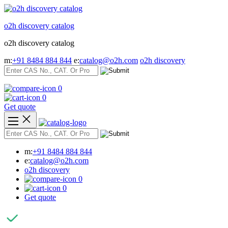
Skip
to
o2h discovery catalog
content
o2h discovery catalog
m:
+91 8484 884 844
e:
catalog@o2h.com
o2h discovery
0
0
Get quote
m:
+91 8484 884 844
e:
catalog@o2h.com
o2h discovery
0
0
Get quote