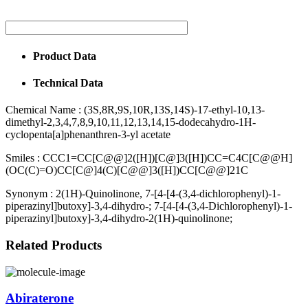
Product Data
Technical Data
Chemical Name :
(3S,8R,9S,10R,13S,14S)-17-ethyl-10,13-
dimethyl-2,3,4,7,8,9,10,11,12,13,14,15-dodecahydro-1H-
cyclopenta[a]phenanthren-3-yl acetate
Smiles :
CCC1=CC[C@@]2([H])[C@]3([H])CC=C4C[C@@H]
(OC(C)=O)CC[C@]4(C)[C@@]3([H])CC[C@@]21C
Synonym :
2(1H)​-​Quinolinone, 7-​[4-​[4-​(3,​4-​dichlorophenyl)​-​1-​
piperazinyl]​butoxy]​-​3,​4-​dihydro-; 7-[4-[4-(3,4-Dichlorophenyl)-1-
piperazinyl]butoxy]-3,4-dihydro-2(1H)-quinolinone;
Related Products
Abiraterone