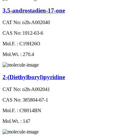
3,5-androstadien-17-one
CAT No: o2h-A002040
CAS No: 1912-63-6
Mol.F. : C19H26O
Mol.Wt. : 270.4
2-​(Diethylboryl)pyridine
CAT No: o2h-A002041
CAS No: 385804-67-1
Mol.F. : C9H14BN
Mol.Wt. : 147