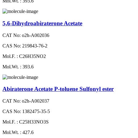
Mol.Wt. : 393.6
5,6-Dihydroabiraterone Acetate
CAT No: o2h-A002036
CAS No: 219843-76-2
Mol.F. : C26H35NO2
Mol.Wt. : 393.6
Abiraterone Acetate P-toluene Sulfonyl ester
CAT No: o2h-A002037
CAS No: 1382475-35-5
Mol.F. : C25H33NO3S
Mol.Wt. : 427.6