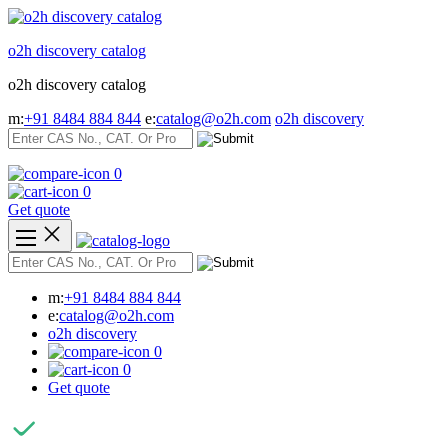
Skip
to
o2h discovery catalog
content
o2h discovery catalog
m:
+91 8484 884 844
e:
catalog@o2h.com
o2h discovery
0
0
Get quote
m:
+91 8484 884 844
e:
catalog@o2h.com
o2h discovery
0
0
Get quote