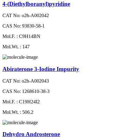
4-(Diethylboranyl)​pyridine
CAT No: o2h-A002042
CAS No: 93830-58-1
Mol.F. : C9H14BN
Mol.Wt. : 147
Abiraterone 3-Iodine Impurity
CAT No: o2h-A002043
CAS No: 1268610-38-3
Mol.F. : C19H24I2
Mol.Wt. : 506.2
Dehydro Androsterone